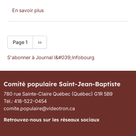
sur Politique de stationnement : Qu'attend 
En savoir plus
Pagination
Page suivante
Page 1
››
S'abonner à Journal l&#039;Infobourg
Comité populaire Saint-Jean-Baptiste
780 rue Sainte-Claire Québec (Québec) G1R 5B9
Tél.: 418-522-0454
comite.populaire@videotron.ca
Retrouvez-nous sur les réseaux sociaux
Image
Image