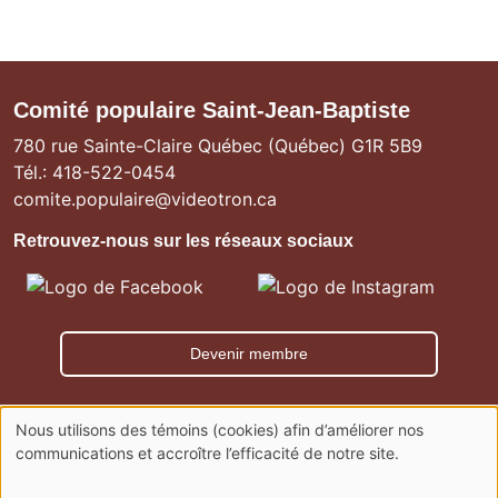
Comité populaire Saint-Jean-Baptiste
780 rue Sainte-Claire Québec (Québec) G1R 5B9
Tél.: 418-522-0454
comite.populaire@videotron.ca
Retrouvez-nous sur les réseaux sociaux
Image
Image
Devenir membre
Rechercher
Nous utilisons des témoins (cookies) afin d’améliorer nos
Rechercher
Utilisation
communications et accroître l’efficacité de notre site.
des