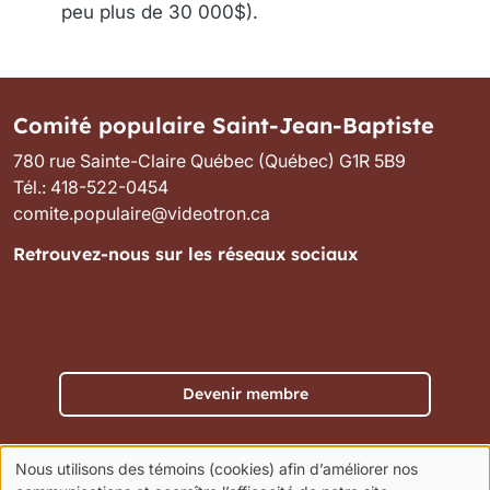
peu plus de 30 000$).
Comité populaire Saint-Jean-Baptiste
780 rue Sainte-Claire Québec (Québec) G1R 5B9
Tél.: 418-522-0454
comite.populaire@videotron.ca
Retrouvez-nous sur les réseaux sociaux
Image
Image
Devenir membre
Rechercher
Nous utilisons des témoins (cookies) afin d’améliorer nos
Rechercher