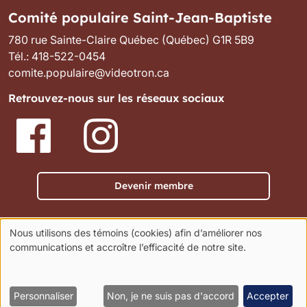
Comité populaire Saint-Jean-Baptiste
780 rue Sainte-Claire Québec (Québec) G1R 5B9
Tél.: 418-522-0454
comite.populaire@videotron.ca
Retrouvez-nous sur les réseaux sociaux
Image
Image
Devenir membre
Rechercher
Nous utilisons des témoins (cookies) afin d’améliorer nos
Rechercher
Utilisation
communications et accroître l’efficacité de notre site.
des
témoins
Menu du compte de l'utilisateur
Personnaliser
Non, je ne suis pas d'accord
Accepter
Se connecter