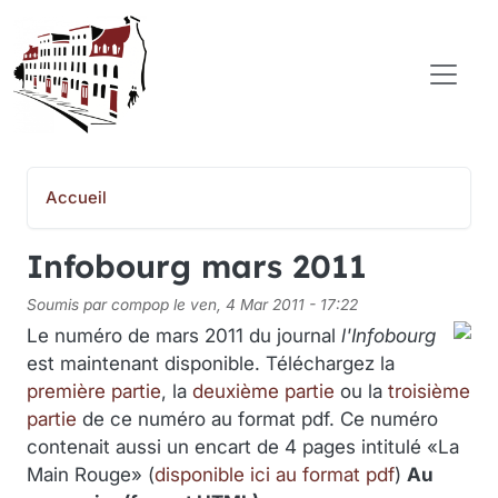
Aller au contenu principal
COMITÉ POPULAIRE SAINT-JEAN-BAPTISTE
Accueil
Infobourg mars 2011
Soumis par
compop
le
ven, 4 Mar 2011 - 17:22
Le numéro de mars 2011 du journal
l'Infobourg
est maintenant disponible. Téléchargez la
première partie
, la
deuxième partie
ou la
troisième
partie
de ce numéro au format pdf. Ce numéro
contenait aussi un encart de 4 pages intitulé «La
Main Rouge» (
disponible ici au format pdf
)
Au