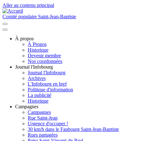
Aller au contenu principal
Comité populaire Saint-Jean-Baptiste
À propos
À Propos
Navigation
Historique
principale
Devenir membre
Nos coordonnées
Journal l'Infobourg
Journal l'Infobourg
Archives
L'Infobourg en bref
Politique d'information
La publicité
Historique
Campagnes
Campagnes
Rue Saint-Jean
Urgence d'occuper !
30 km/h dans le Faubourg Saint-Jean-Baptiste
Rues partagées
Patro Saint-Vincent-de-Paul