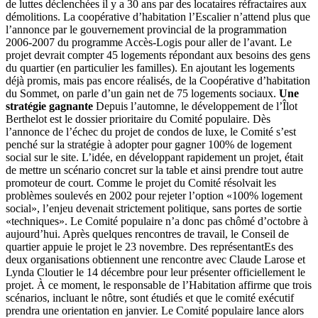
de luttes déclenchées il y a 30 ans par des locataires réfractaires aux
démolitions. La coopérative d’habitation l’Escalier n’attend plus que
l’annonce par le gouvernement provincial de la programmation
2006-2007 du programme Accès-Logis pour aller de l’avant. Le
projet devrait compter 45 logements répondant aux besoins des gens
du quartier (en particulier les familles). En ajoutant les logements
déjà promis, mais pas encore réalisés, de la Coopérative d’habitation
du Sommet, on parle d’un gain net de 75 logements sociaux.
Une
stratégie gagnante
Depuis l’automne, le développement de l’Îlot
Berthelot est le dossier prioritaire du Comité populaire. Dès
l’annonce de l’échec du projet de condos de luxe, le Comité s’est
penché sur la stratégie à adopter pour gagner 100% de logement
social sur le site. L’idée, en développant rapidement un projet, était
de mettre un scénario concret sur la table et ainsi prendre tout autre
promoteur de court. Comme le projet du Comité résolvait les
problèmes soulevés en 2002 pour rejeter l’option «100% logement
social», l’enjeu devenait strictement politique, sans portes de sortie
«techniques». Le Comité populaire n’a donc pas chômé d’octobre à
aujourd’hui. Après quelques rencontres de travail, le Conseil de
quartier appuie le projet le 23 novembre. Des représentantEs des
deux organisations obtiennent une rencontre avec Claude Larose et
Lynda Cloutier le 14 décembre pour leur présenter officiellement le
projet. À ce moment, le responsable de l’Habitation affirme que trois
scénarios, incluant le nôtre, sont étudiés et que le comité exécutif
prendra une orientation en janvier. Le Comité populaire lance alors