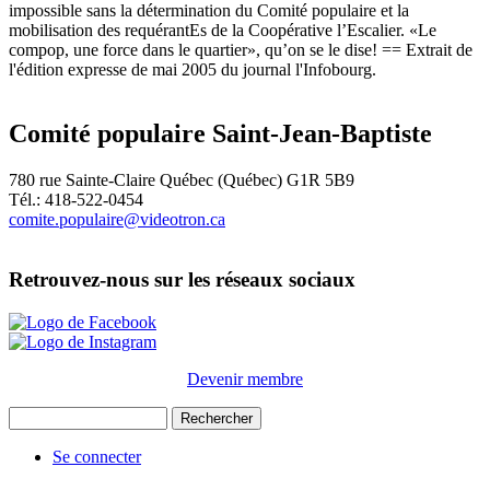
impossible sans la détermination du Comité populaire et la
mobilisation des requérantEs de la Coopérative l’Escalier. «Le
compop, une force dans le quartier», qu’on se le dise! == Extrait de
l'édition expresse de mai 2005 du journal l'Infobourg.
Comité populaire Saint-Jean-Baptiste
780 rue Sainte-Claire Québec (Québec) G1R 5B9
Tél.: 418-522-0454
comite.populaire@videotron.ca
Retrouvez-nous sur les réseaux sociaux
Image
Image
Devenir membre
Rechercher
Rechercher
Se connecter
Menu