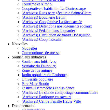
Tourisme et Airbnb
Coopérative d'habitation La Contrescarpe
(Archives) Rues partagées : rue Sainte-Claire
(Archives) Boucherie Bégin
(Archives) Coopérative La face cachée
(Archives) Défendons nos logements sociaux
(Archives) Pédaler dans le quartier
(Archives) Circulation de transit D'Aiguillon
(Archives) Coop l'Escalier
Nouvelles
Nouvelles
Communiqués de presse
Soutien aux initiatives
Soutien aux initiatives
Vestiaire du Faubourg
Zone de rue animée
Jardin populaire du Faubourg
Université populaire
Parc Marc Boutin
Festival Flammèches et dissidence
(Archives) Le site de compostage communautaire
(Archives) Faubourg en saveurs
(Archives) Centre Famille Haute-Ville
Documentation