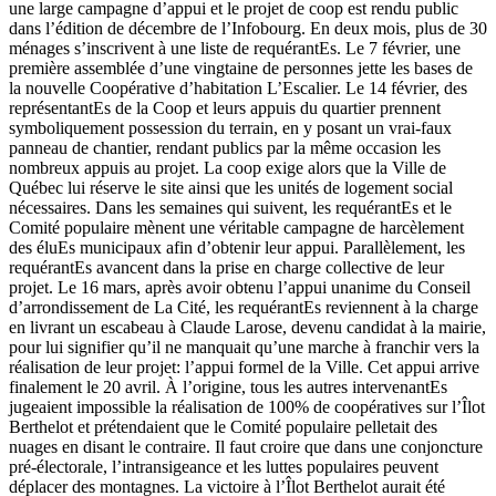
une large campagne d’appui et le projet de coop est rendu public
dans l’édition de décembre de l’Infobourg. En deux mois, plus de 30
ménages s’inscrivent à une liste de requérantEs. Le 7 février, une
première assemblée d’une vingtaine de personnes jette les bases de
la nouvelle Coopérative d’habitation L’Escalier. Le 14 février, des
représentantEs de la Coop et leurs appuis du quartier prennent
symboliquement possession du terrain, en y posant un vrai-faux
panneau de chantier, rendant publics par la même occasion les
nombreux appuis au projet. La coop exige alors que la Ville de
Québec lui réserve le site ainsi que les unités de logement social
nécessaires. Dans les semaines qui suivent, les requérantEs et le
Comité populaire mènent une véritable campagne de harcèlement
des éluEs municipaux afin d’obtenir leur appui. Parallèlement, les
requérantEs avancent dans la prise en charge collective de leur
projet. Le 16 mars, après avoir obtenu l’appui unanime du Conseil
d’arrondissement de La Cité, les requérantEs reviennent à la charge
en livrant un escabeau à Claude Larose, devenu candidat à la mairie,
pour lui signifier qu’il ne manquait qu’une marche à franchir vers la
réalisation de leur projet: l’appui formel de la Ville. Cet appui arrive
finalement le 20 avril. À l’origine, tous les autres intervenantEs
jugeaient impossible la réalisation de 100% de coopératives sur l’Îlot
Berthelot et prétendaient que le Comité populaire pelletait des
nuages en disant le contraire. Il faut croire que dans une conjoncture
pré-électorale, l’intransigeance et les luttes populaires peuvent
déplacer des montagnes. La victoire à l’Îlot Berthelot aurait été